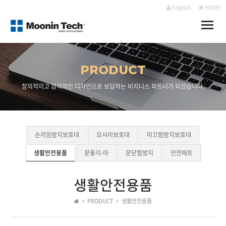
English
HOME
Toggle
naviga
PRODUCT
창의적이고 감각적인 디자인으로 보답하는 비지니스 파트너가 되겠습니다.
손끼임방지보호대
모서리보호대
미끄럼방지보호대
생활안전용품
문풍지-아
문닫힘방지
안전매트
생활안전용품
PRODUCT
생활안전용품