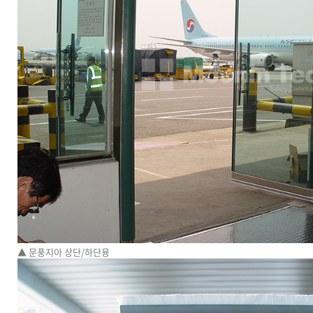
▲ 문풍지아 상단/하단용