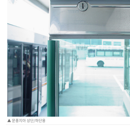
▲ 문풍지아 상단/하단용