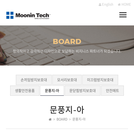
English
HOME
Toggle
naviga
BOARD
창의적이고 감각적인 디자인으로 보답하는 비지니스 파트너가 되겠습니다.
손끼임방지보호대
모서리보호대
미끄럼방지보호대
생활안전용품
문풍지-아
문닫힘방지보호대
안전매트
문풍지-아
BOARD
문풍지-아