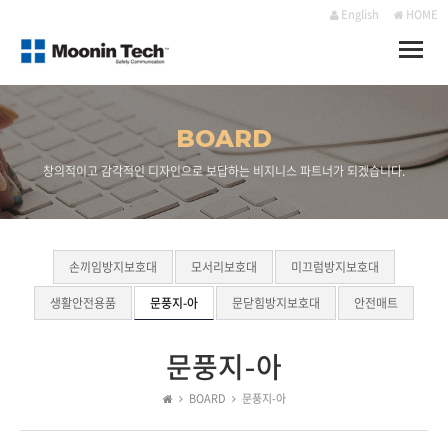
English
HOME
Toggle
naviga
BOARD
창의적이고 감각적인 디자인으로 보답하는 비지니스 파트너가 되겠습니다.
손끼임방지보호대
모서리보호대
미끄럼방지보호대
생활안전용품
문풍지-아
문닫힘방지보호대
안전매트
문풍지-아
BOARD
문풍지-아