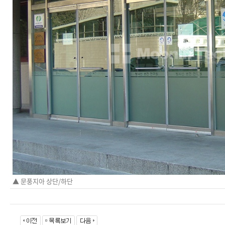
▲ 문풍지아 상단/하단