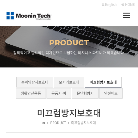
English
HOME
Toggle
naviga
PRODUCT
창의적이고 감각적인 디자인으로 보답하는 비지니스 파트너가 되겠습니다.
손끼임방지보호대
모서리보호대
미끄럼방지보호대
생활안전용품
문풍지-아
문닫힘방지
안전매트
미끄럼방지보호대
PRODUCT
미끄럼방지보호대