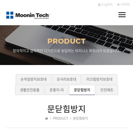
English
HOME
Toggle
naviga
PRODUCT
창의적이고 감각적인 디자인으로 보답하는 비지니스 파트너가 되겠습니다.
손끼임방지보호대
모서리보호대
미끄럼방지보호대
생활안전용품
문풍지-아
문닫힘방지
안전매트
문닫힘방지
PRODUCT
문닫힘방지