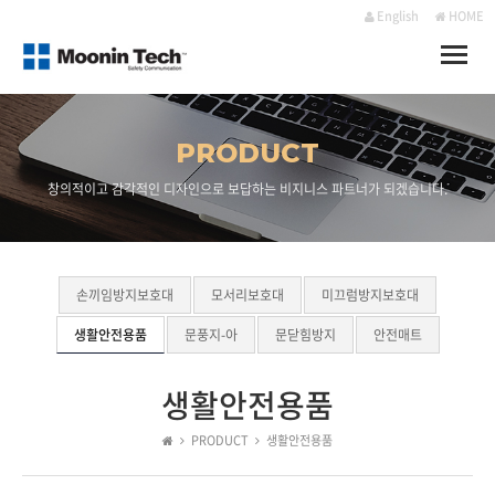
English
HOME
Toggle
naviga
PRODUCT
창의적이고 감각적인 디자인으로 보답하는 비지니스 파트너가 되겠습니다.
손끼임방지보호대
모서리보호대
미끄럼방지보호대
생활안전용품
문풍지-아
문닫힘방지
안전매트
생활안전용품
PRODUCT
생활안전용품