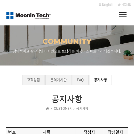
English
HOME
Toggle
naviga
COMMUNITY
창의적이고 감각적인 디자인으로 보답하는 비지니스 파트너가 되겠습니다.
고객상담
문의게시판
FAQ
공지사항
공지사항
CUSTOMER
공지사항
번호
제목
작성자
작성일자