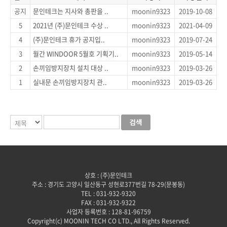
공지
문인테크는 지사와 총판을 ..
moonin9323
2019-10-08
5
2021년 (주)문인테크 수상 ..
moonin9323
2021-04-09
4
(주)문인테크 휴가 공지입..
moonin9323
2019-07-24
3
월간 WINDOOR 5월호 기획기..
moonin9323
2019-05-14
2
손끼임방지장치 설치 대상 ..
moonin9323
2019-03-26
1
실내문 손끼임방지장치 관..
moonin9323
2019-03-26
상호 : (주)문인테크
주소 : 경기도 고양시 일산동구 성현로377번길 78-29(문봉동)
TEL : 031-932-9320
FAX : 031-932-9322
사업자 등록번호 : 128-81-96759
Copyright(c) MOONIN TECH CO LTD., All Rights Reserved.