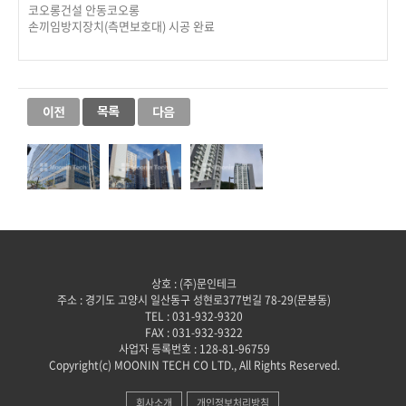
코오롱건설 안동코오롱
손끼임방지장치(측면보호대) 시공 완료
상호 : (주)문인테크
주소 : 경기도 고양시 일산동구 성현로377번길 78-29(문봉동)
TEL : 031-932-9320
FAX : 031-932-9322
사업자 등록번호 : 128-81-96759
Copyright(c) MOONIN TECH CO LTD., All Rights Reserved.
회사소개
개인정보처리방침