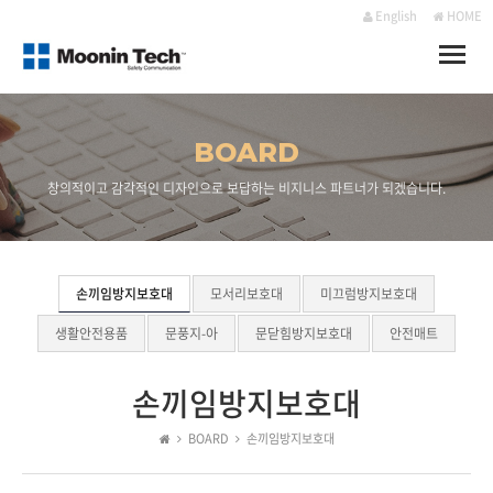
English
HOME
Toggle
naviga
BOARD
창의적이고 감각적인 디자인으로 보답하는 비지니스 파트너가 되겠습니다.
손끼임방지보호대
모서리보호대
미끄럼방지보호대
생활안전용품
문풍지-아
문닫힘방지보호대
안전매트
손끼임방지보호대
BOARD
손끼임방지보호대