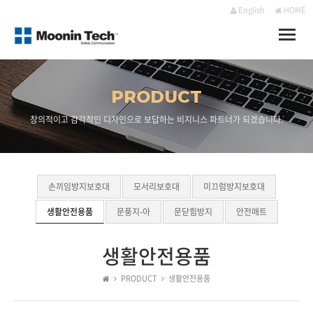
English
HOME
Toggle
naviga
PRODUCT
창의적이고 감각적인 디자인으로 보답하는 비지니스 파트너가 되겠습니다.
손끼임방지보호대
모서리보호대
미끄럼방지보호대
생활안전용품
문풍지-아
문닫힘방지
안전매트
생활안전용품
PRODUCT
생활안전용품