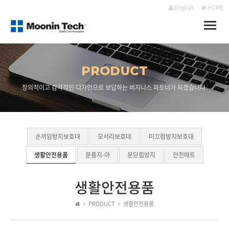
English
HOME
Toggle
naviga
PRODUCT
창의적이고 감각적인 디자인으로 보답하는 비지니스 파트너가 되겠습니다.
손끼임방지보호대
모서리보호대
미끄럼방지보호대
생활안전용품
문풍지-아
문닫힘방지
안전매트
생활안전용품
PRODUCT
생활안전용품