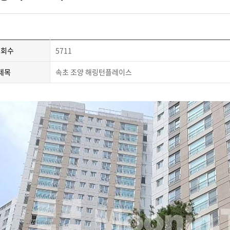
조회수
5711
제목
속초 조양 해링턴플레이스