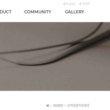
English
HOME
DUCT
COMMUNITY
GALLERY
BOARD
손끼임방지보호대