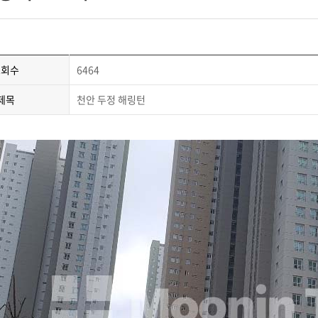
조회수
6464
제목
천안 두정 해링턴