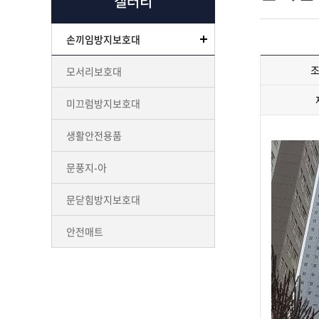
갤러리
손끼임방지보호대
모서리보호대
미끄럼방지보호대
생활안전용품
문풍지-아
문닫힘방지보호대
안전매트