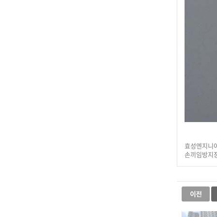
효성엔지니어
손끼임방지장