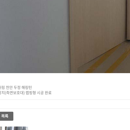
링 천안 두정 해링턴
치(측면보호대) 랩핑형 시공 완료