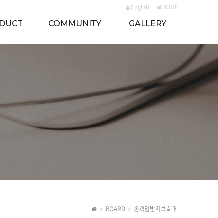
English
HOME
DUCT
COMMUNITY
GALLERY
BOARD
손끼임방지보호대